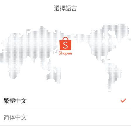
選擇語言
繁體中文
简体中文
頁面無法顯示