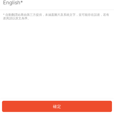
English*
發生錯誤！請登入並再試一次或回到主
頁。
* 自動翻譯結果由第三方提供，未涵蓋圖片及系統文字，並可能存在誤差，若有
差異請以原文為準。
登入
返回首頁
確定
ID: 8088b22e24f-40ff-4a4c-89fc-6f0dcf4d5c92