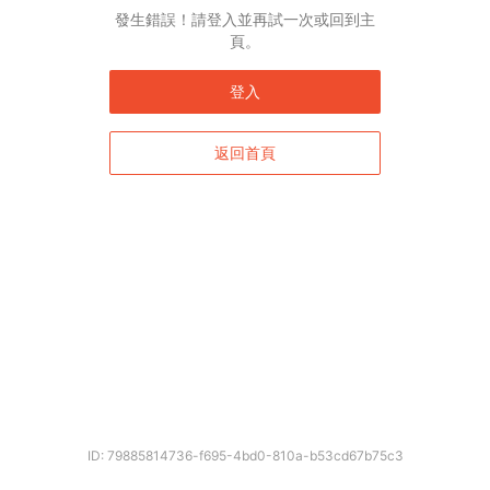
發生錯誤！請登入並再試一次或回到主
頁。
登入
返回首頁
ID: 79885814736-f695-4bd0-810a-b53cd67b75c3