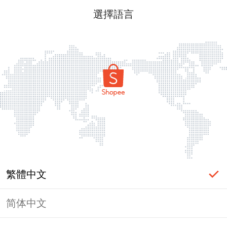
選擇語言
繁體中文
简体中文
頁面無法顯示