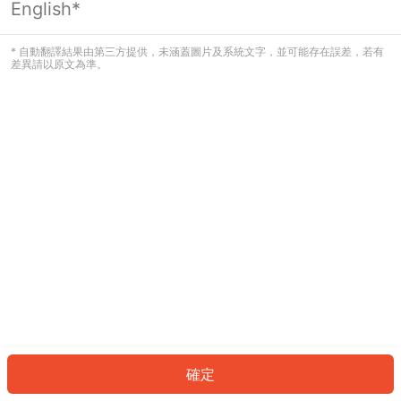
English*
發生錯誤！請登入並再試一次或回到主
頁。
* 自動翻譯結果由第三方提供，未涵蓋圖片及系統文字，並可能存在誤差，若有
差異請以原文為準。
登入
返回首頁
確定
ID: 135707f7ce0-8153-4523-929f-a599a7b54950