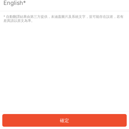
English*
發生錯誤！請登入並再試一次或回到主
頁。
* 自動翻譯結果由第三方提供，未涵蓋圖片及系統文字，並可能存在誤差，若有
差異請以原文為準。
登入
返回首頁
確定
ID: 468b434415f-4327-44ce-9301-c5d6cf302324