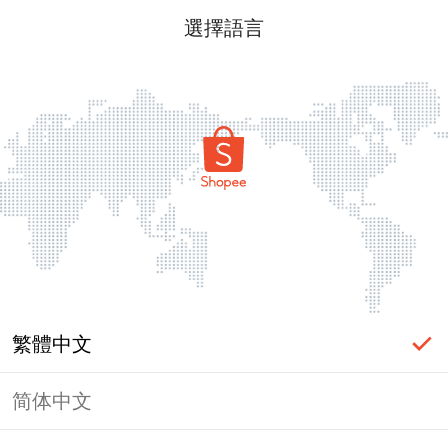
選擇語言
繁體中文
简体中文
頁面無法顯示