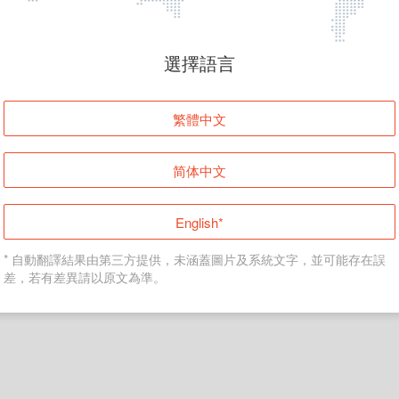
頁面無法顯示
選擇語言
發生錯誤！請登入並再試一次或回到主頁。
繁體中文
登入
简体中文
返回首頁
English*
* 自動翻譯結果由第三方提供，未涵蓋圖片及系統文字，並可能存在誤
差，若有差異請以原文為準。