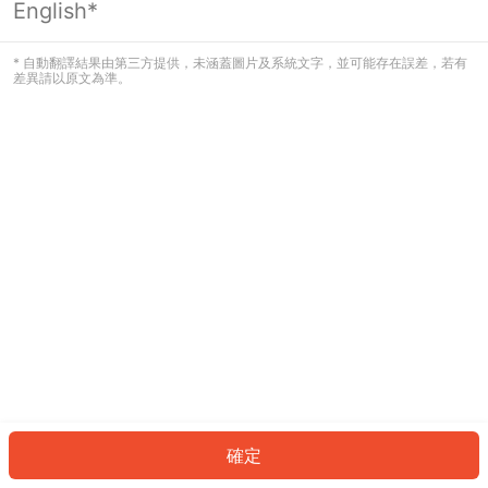
English*
發生錯誤！請登入並再試一次或回到主
頁。
* 自動翻譯結果由第三方提供，未涵蓋圖片及系統文字，並可能存在誤差，若有
差異請以原文為準。
登入
返回首頁
確定
ID: 49694a81901-a271-420f-983e-5148c54c90f7