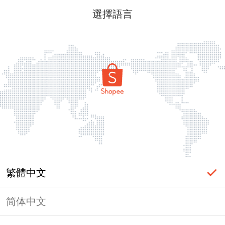
選擇語言
繁體中文
简体中文
頁面無法顯示