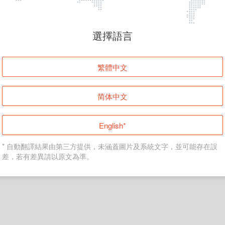
頁面無法顯示
選擇語言
發生錯誤！請登入並再試一次或回到主頁。
繁體中文
登入
简体中文
返回首頁
English*
* 自動翻譯結果由第三方提供，未涵蓋圖片及系統文字，並可能存在誤
差，若有差異請以原文為準。