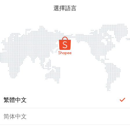
選擇語言
繁體中文
简体中文
頁面無法顯示