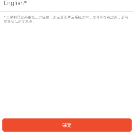
English*
發生錯誤！請登入並再試一次或回到主
頁。
* 自動翻譯結果由第三方提供，未涵蓋圖片及系統文字，並可能存在誤差，若有
差異請以原文為準。
登入
返回首頁
確定
ID: 752bee796b9-8746-45bb-b2f4-bfb5b5aed167