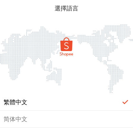
選擇語言
繁體中文
简体中文
頁面無法顯示