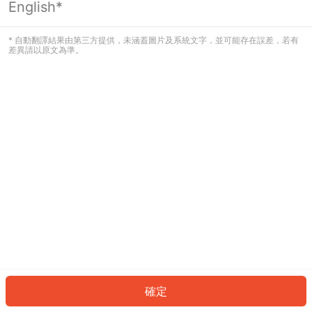
English*
發生錯誤！請登入並再試一次或回到主
頁。
* 自動翻譯結果由第三方提供，未涵蓋圖片及系統文字，並可能存在誤差，若有
差異請以原文為準。
登入
返回首頁
確定
ID: 9251969b5bc-0618-491e-992b-6cec39a14185