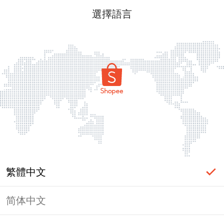
選擇語言
繁體中文
简体中文
頁面無法顯示