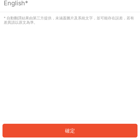
English*
發生錯誤！請登入並再試一次或回到主
頁。
* 自動翻譯結果由第三方提供，未涵蓋圖片及系統文字，並可能存在誤差，若有
差異請以原文為準。
登入
返回首頁
確定
ID: 62684d4c919-0458-42c4-93de-274d9b8a57db