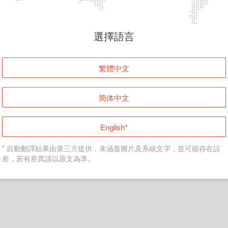
頁面無法顯示
選擇語言
發生錯誤！請登入並再試一次或回到主頁。
繁體中文
登入
简体中文
返回首頁
English*
* 自動翻譯結果由第三方提供，未涵蓋圖片及系統文字，並可能存在誤
差，若有差異請以原文為準。