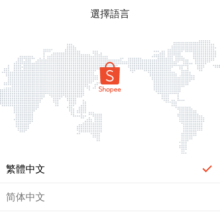
選擇語言
繁體中文
简体中文
頁面無法顯示