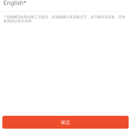
English*
發生錯誤！請登入並再試一次或回到主
頁。
* 自動翻譯結果由第三方提供，未涵蓋圖片及系統文字，並可能存在誤差，若有
差異請以原文為準。
登入
返回首頁
確定
ID: 64672ddae2b-a9d0-499d-a7da-fb1760efb6b5