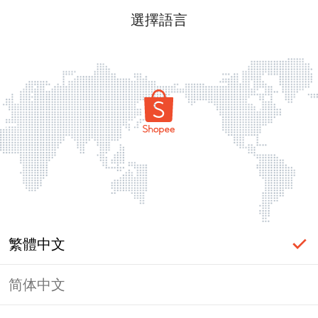
選擇語言
繁體中文
简体中文
頁面無法顯示