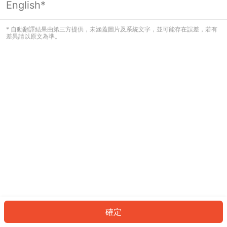
English*
發生錯誤！請登入並再試一次或回到主
頁。
* 自動翻譯結果由第三方提供，未涵蓋圖片及系統文字，並可能存在誤差，若有
差異請以原文為準。
登入
返回首頁
確定
ID: 69272c539f9-e51b-474d-9ae6-0e83def48721