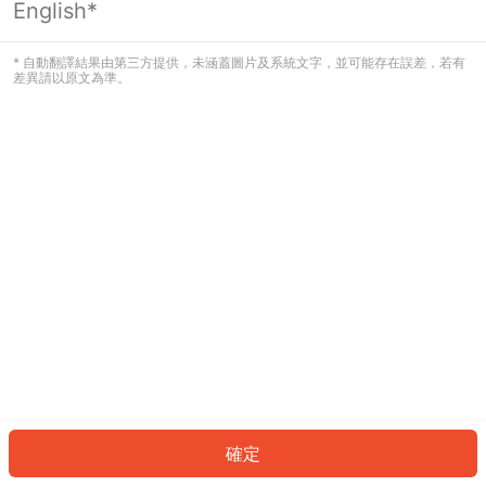
English*
發生錯誤！請登入並再試一次或回到主
頁。
* 自動翻譯結果由第三方提供，未涵蓋圖片及系統文字，並可能存在誤差，若有
差異請以原文為準。
登入
返回首頁
確定
ID: 857fa651cfc-1aa3-4729-a85d-7905a5e15625