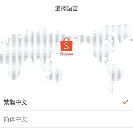
選擇語言
繁體中文
简体中文
頁面無法顯示