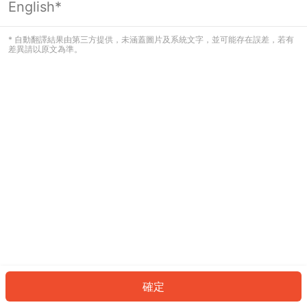
English*
發生錯誤！請登入並再試一次或回到主
頁。
* 自動翻譯結果由第三方提供，未涵蓋圖片及系統文字，並可能存在誤差，若有
差異請以原文為準。
登入
返回首頁
確定
ID: 610ed54c998-ea13-4b4f-ac67-02830c43d2d7