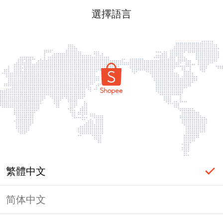
選擇語言
繁體中文
简体中文
頁面無法顯示