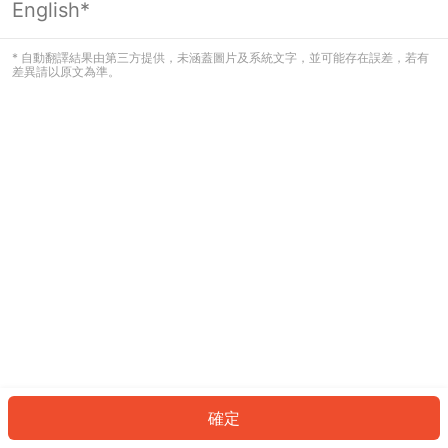
English*
發生錯誤！請登入並再試一次或回到主
頁。
* 自動翻譯結果由第三方提供，未涵蓋圖片及系統文字，並可能存在誤差，若有
差異請以原文為準。
登入
返回首頁
確定
ID: 21dc0e432b-ce7b-4c6b-a0b5-cedbcabf0b66