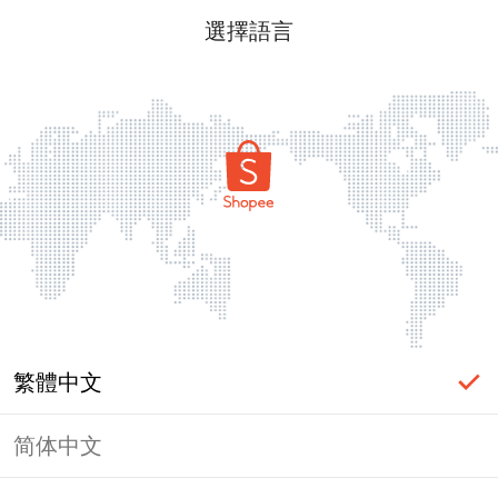
選擇語言
繁體中文
简体中文
頁面無法顯示