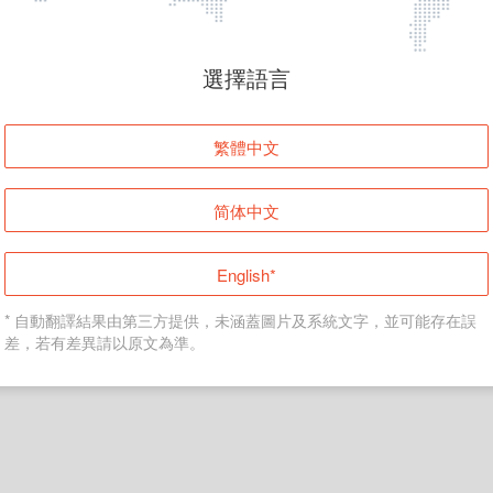
頁面無法顯示
選擇語言
發生錯誤！請登入並再試一次或回到主頁。
繁體中文
登入
简体中文
返回首頁
English*
* 自動翻譯結果由第三方提供，未涵蓋圖片及系統文字，並可能存在誤
差，若有差異請以原文為準。