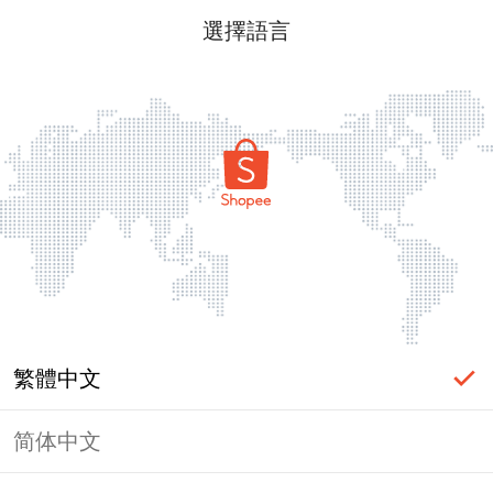
選擇語言
繁體中文
简体中文
頁面無法顯示