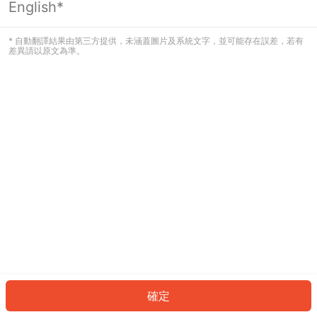
English*
發生錯誤！請登入並再試一次或回到主
頁。
* 自動翻譯結果由第三方提供，未涵蓋圖片及系統文字，並可能存在誤差，若有
差異請以原文為準。
登入
返回首頁
確定
ID: 6659cd16ba6-c5e6-4705-a50a-90f531d6e381