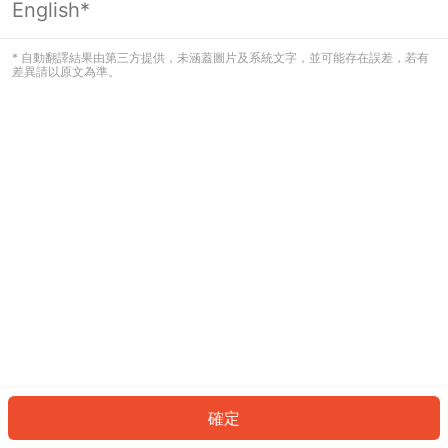
English*
發生錯誤！請登入並再試一次或回到主
頁。
* 自動翻譯結果由第三方提供，未涵蓋圖片及系統文字，並可能存在誤差，若有
差異請以原文為準。
登入
返回首頁
確定
ID: 489161de1b5-fead-409b-820a-8024dcd24ef4