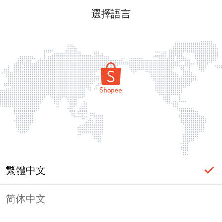
選擇語言
繁體中文
简体中文
頁面無法顯示