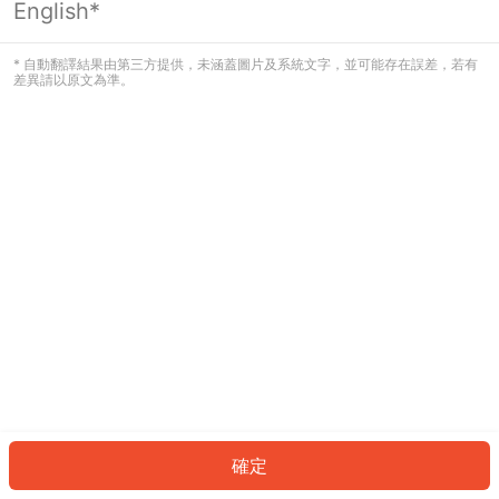
English*
發生錯誤！請登入並再試一次或回到主
頁。
* 自動翻譯結果由第三方提供，未涵蓋圖片及系統文字，並可能存在誤差，若有
差異請以原文為準。
登入
返回首頁
確定
ID: 6837f6fc208-bb7d-41b5-83cf-c96898667bdf