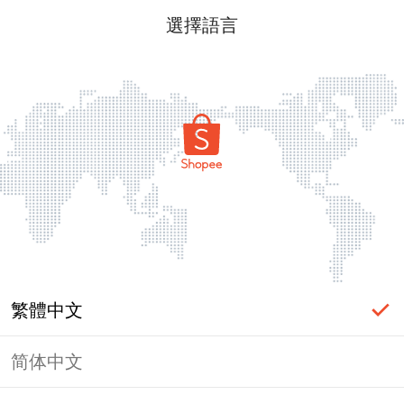
選擇語言
繁體中文
简体中文
頁面無法顯示