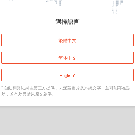
頁面無法顯示
選擇語言
發生錯誤！請登入並再試一次或回到主頁。
繁體中文
登入
简体中文
返回首頁
English*
* 自動翻譯結果由第三方提供，未涵蓋圖片及系統文字，並可能存在誤
差，若有差異請以原文為準。