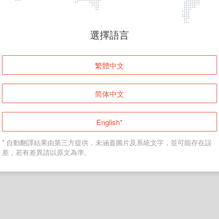
頁面無法顯示
選擇語言
發生錯誤！請登入並再試一次或回到主頁。
繁體中文
登入
简体中文
返回首頁
English*
* 自動翻譯結果由第三方提供，未涵蓋圖片及系統文字，並可能存在誤
差，若有差異請以原文為準。