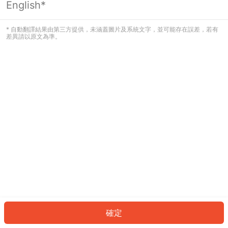
English*
發生錯誤！請登入並再試一次或回到主
頁。
* 自動翻譯結果由第三方提供，未涵蓋圖片及系統文字，並可能存在誤差，若有
差異請以原文為準。
登入
返回首頁
確定
ID: 458744f39b8-f88e-4513-a322-ee6397c314db