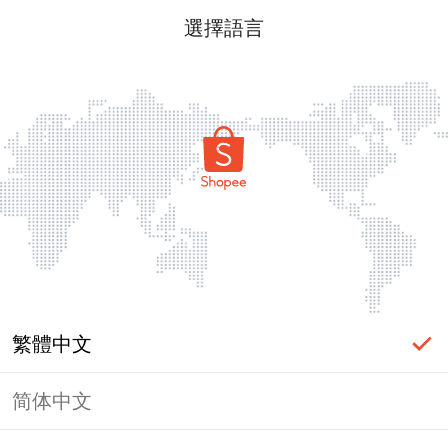
選擇語言
繁體中文
简体中文
頁面無法顯示