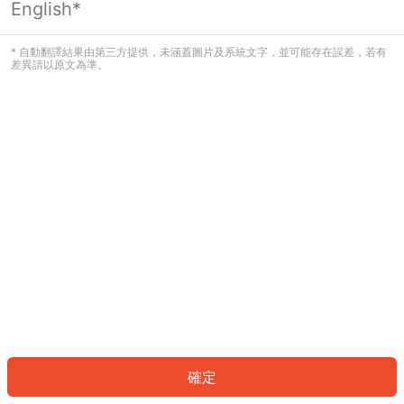
English*
發生錯誤！請登入並再試一次或回到主
頁。
* 自動翻譯結果由第三方提供，未涵蓋圖片及系統文字，並可能存在誤差，若有
差異請以原文為準。
登入
返回首頁
確定
ID: 76218bd970f-e2ec-42a5-8fe3-edf2a9be102d