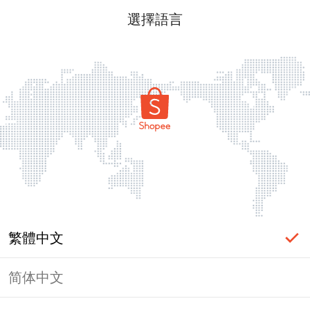
選擇語言
繁體中文
简体中文
頁面無法顯示