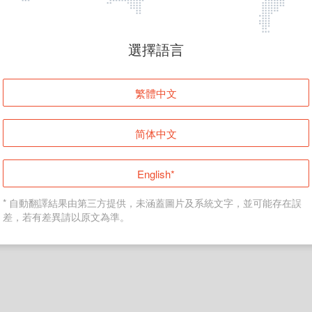
頁面無法顯示
選擇語言
發生錯誤！請登入並再試一次或回到主頁。
繁體中文
登入
简体中文
返回首頁
English*
* 自動翻譯結果由第三方提供，未涵蓋圖片及系統文字，並可能存在誤
差，若有差異請以原文為準。