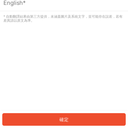
English*
發生錯誤！請登入並再試一次或回到主
頁。
* 自動翻譯結果由第三方提供，未涵蓋圖片及系統文字，並可能存在誤差，若有
差異請以原文為準。
登入
返回首頁
確定
ID: 46445b70c96-e966-4c8d-a2ee-f4abbf0e69ee