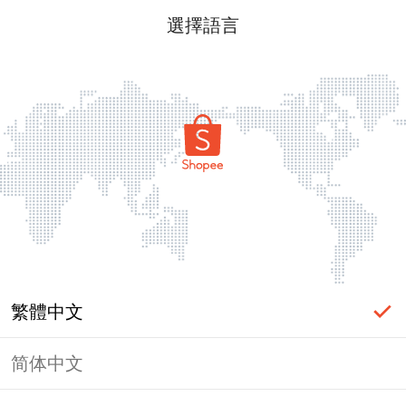
選擇語言
繁體中文
简体中文
頁面無法顯示