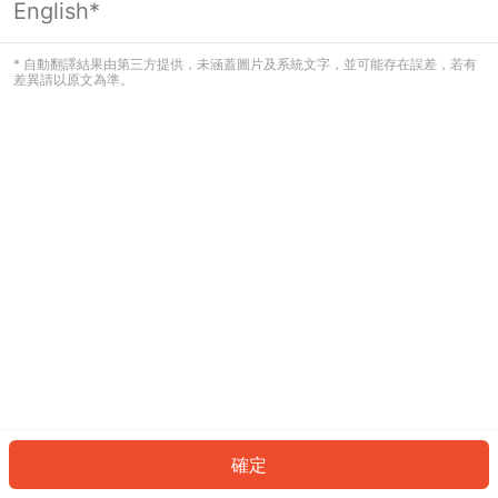
English*
發生錯誤！請登入並再試一次或回到主
頁。
* 自動翻譯結果由第三方提供，未涵蓋圖片及系統文字，並可能存在誤差，若有
差異請以原文為準。
登入
返回首頁
確定
ID: 78079e262b3-bbef-4077-99ee-de2923d637be