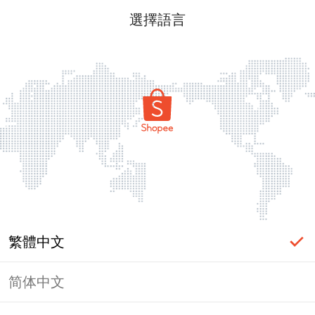
選擇語言
繁體中文
简体中文
頁面無法顯示