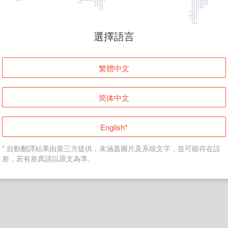
頁面無法顯示
選擇語言
發生錯誤！請登入並再試一次或回到主頁。
繁體中文
登入
简体中文
返回首頁
English*
* 自動翻譯結果由第三方提供，未涵蓋圖片及系統文字，並可能存在誤
差，若有差異請以原文為準。