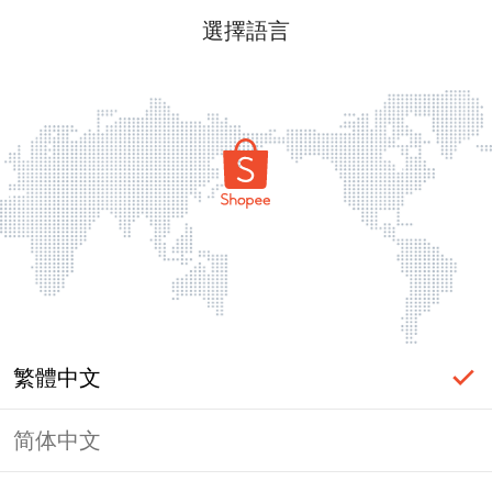
選擇語言
繁體中文
简体中文
頁面無法顯示