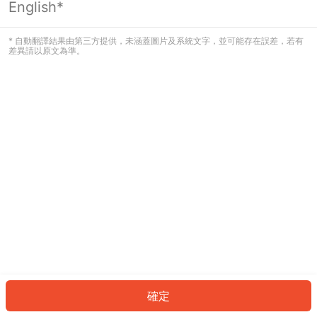
English*
發生錯誤！請登入並再試一次或回到主
頁。
* 自動翻譯結果由第三方提供，未涵蓋圖片及系統文字，並可能存在誤差，若有
差異請以原文為準。
登入
返回首頁
確定
ID: 50933c858e1-2bda-41ea-ac39-04b8bf374639