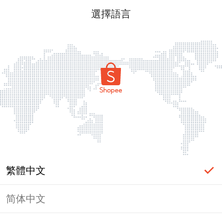
選擇語言
繁體中文
简体中文
頁面無法顯示