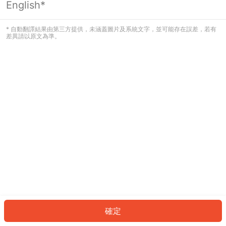
English*
發生錯誤！請登入並再試一次或回到主
頁。
* 自動翻譯結果由第三方提供，未涵蓋圖片及系統文字，並可能存在誤差，若有
差異請以原文為準。
登入
返回首頁
確定
ID: 142e403a990-3d75-4651-918d-c046d9e43826