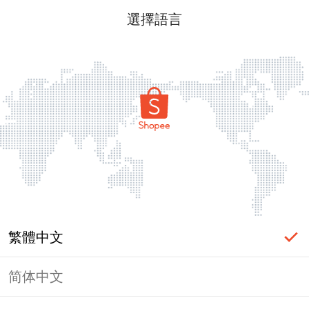
選擇語言
繁體中文
简体中文
頁面無法顯示