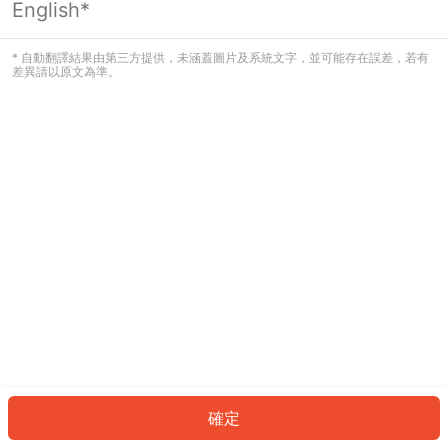
English*
發生錯誤！請登入並再試一次或回到主
頁。
* 自動翻譯結果由第三方提供，未涵蓋圖片及系統文字，並可能存在誤差，若有
差異請以原文為準。
登入
返回首頁
確定
ID: 682e7fafeba-e4d3-4058-b856-e0755336a1c0