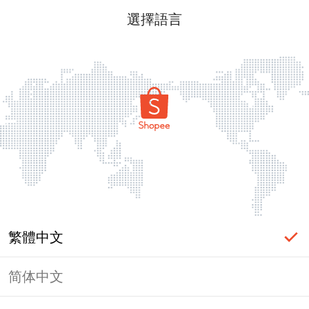
選擇語言
繁體中文
简体中文
頁面無法顯示