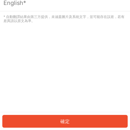
English*
發生錯誤！請登入並再試一次或回到主
頁。
* 自動翻譯結果由第三方提供，未涵蓋圖片及系統文字，並可能存在誤差，若有
差異請以原文為準。
登入
返回首頁
確定
ID: 7349571daf1-c933-4fad-b967-6956316308c9