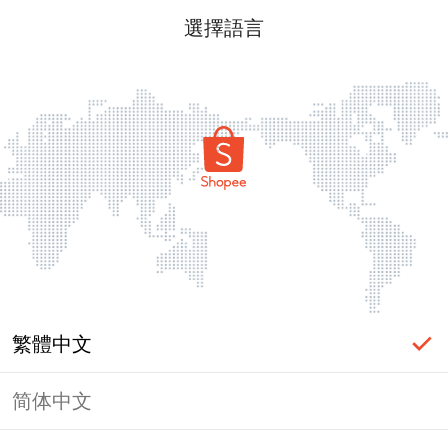
選擇語言
繁體中文
简体中文
頁面無法顯示