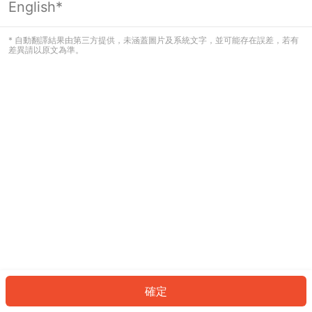
English*
發生錯誤！請登入並再試一次或回到主
頁。
* 自動翻譯結果由第三方提供，未涵蓋圖片及系統文字，並可能存在誤差，若有
差異請以原文為準。
登入
返回首頁
確定
ID: 94980312050-2ddd-41cb-bab4-9eb5e0501162