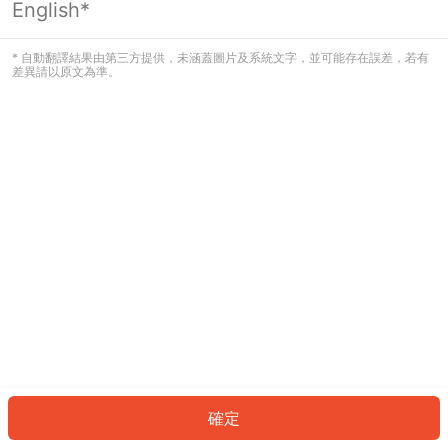
English*
發生錯誤！請登入並再試一次或回到主
頁。
* 自動翻譯結果由第三方提供，未涵蓋圖片及系統文字，並可能存在誤差，若有
差異請以原文為準。
登入
返回首頁
確定
ID: 2535624285f-f4b2-4cfa-ac9a-a7e752d34b07