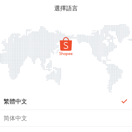
選擇語言
繁體中文
简体中文
頁面無法顯示