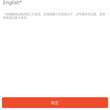
English*
發生錯誤！請登入並再試一次或回到主
頁。
* 自動翻譯結果由第三方提供，未涵蓋圖片及系統文字，並可能存在誤差，若有
差異請以原文為準。
登入
返回首頁
確定
ID: 79345da0fd4-846f-411e-add2-42c937d383fe