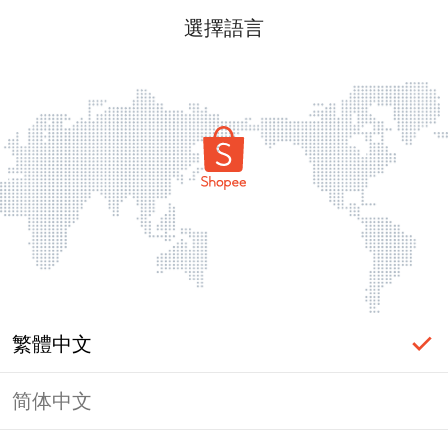
選擇語言
繁體中文
简体中文
頁面無法顯示