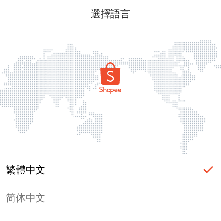
選擇語言
繁體中文
简体中文
頁面無法顯示