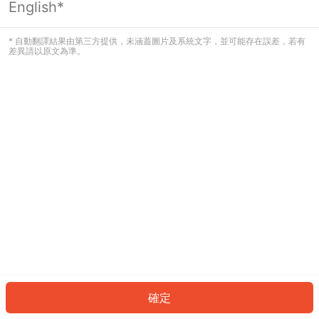
English*
發生錯誤！請登入並再試一次或回到主
頁。
* 自動翻譯結果由第三方提供，未涵蓋圖片及系統文字，並可能存在誤差，若有
差異請以原文為準。
登入
返回首頁
確定
ID: 1979216adc5-516b-47d7-82ae-2c60a53b12ad