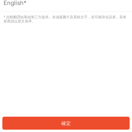
English*
發生錯誤！請登入並再試一次或回到主
頁。
* 自動翻譯結果由第三方提供，未涵蓋圖片及系統文字，並可能存在誤差，若有
差異請以原文為準。
登入
返回首頁
確定
ID: 71156404636-cf56-4577-badc-78a1e0600307