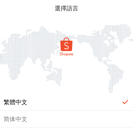
選擇語言
繁體中文
简体中文
頁面無法顯示