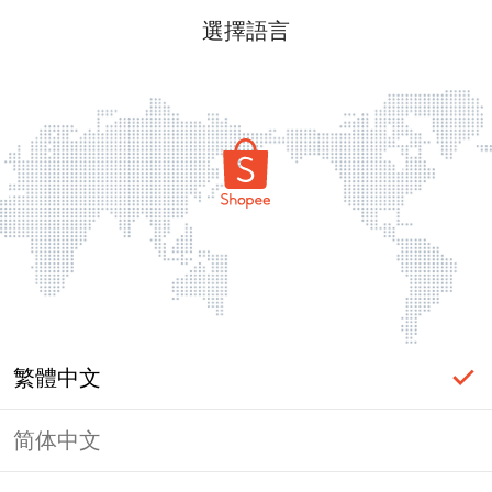
選擇語言
繁體中文
简体中文
頁面無法顯示