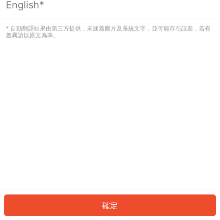
English*
發生錯誤！請登入並再試一次或回到主
頁。
* 自動翻譯結果由第三方提供，未涵蓋圖片及系統文字，並可能存在誤差，若有
差異請以原文為準。
登入
返回首頁
確定
ID: 174f28d762b-8646-45ed-bdc5-7b0082ba4623