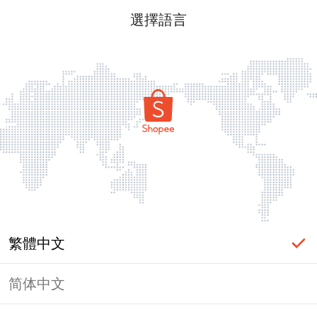
選擇語言
繁體中文
简体中文
頁面無法顯示