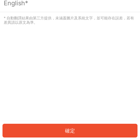
English*
發生錯誤！請登入並再試一次或回到主
頁。
* 自動翻譯結果由第三方提供，未涵蓋圖片及系統文字，並可能存在誤差，若有
差異請以原文為準。
登入
返回首頁
確定
ID: 1319c2b73a3-c33e-42d0-a376-a07bbc7374da