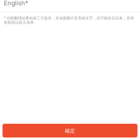
English*
發生錯誤！請登入並再試一次或回到主
頁。
* 自動翻譯結果由第三方提供，未涵蓋圖片及系統文字，並可能存在誤差，若有
差異請以原文為準。
登入
返回首頁
確定
ID: 6a2a45b5a-7b6d-4ba6-9e97-73e1d2e925a4