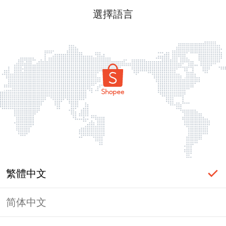
選擇語言
繁體中文
简体中文
頁面無法顯示