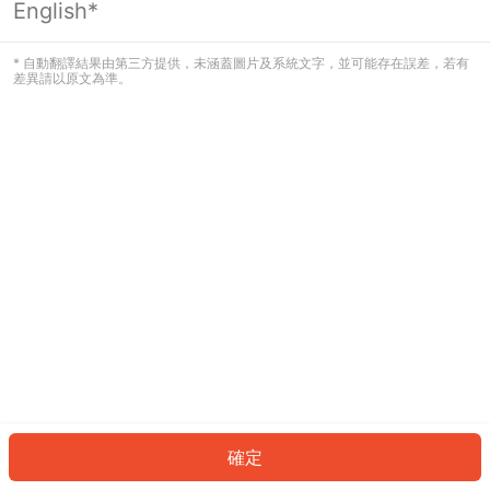
English*
發生錯誤！請登入並再試一次或回到主
頁。
* 自動翻譯結果由第三方提供，未涵蓋圖片及系統文字，並可能存在誤差，若有
差異請以原文為準。
登入
返回首頁
確定
ID: 77079d689e2-b1e5-4db2-a6d6-16da7af68481