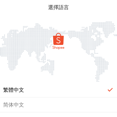
選擇語言
繁體中文
简体中文
頁面無法顯示