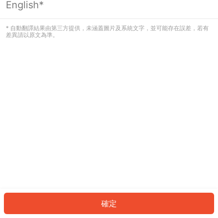
English*
發生錯誤！請登入並再試一次或回到主
頁。
* 自動翻譯結果由第三方提供，未涵蓋圖片及系統文字，並可能存在誤差，若有
差異請以原文為準。
登入
返回首頁
確定
ID: 30874d30d12-6bfc-409a-9332-1664651fa393