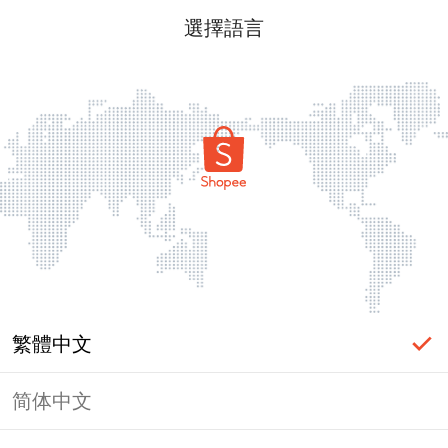
選擇語言
繁體中文
简体中文
頁面無法顯示