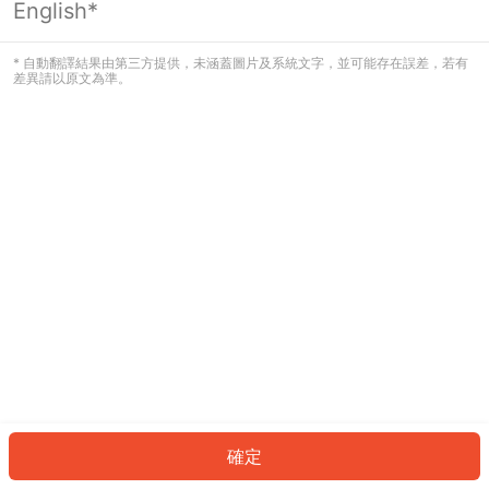
English*
發生錯誤！請登入並再試一次或回到主
頁。
* 自動翻譯結果由第三方提供，未涵蓋圖片及系統文字，並可能存在誤差，若有
差異請以原文為準。
登入
返回首頁
確定
ID: 34085b0e802-602f-4c2f-8101-cd4e7439e22b