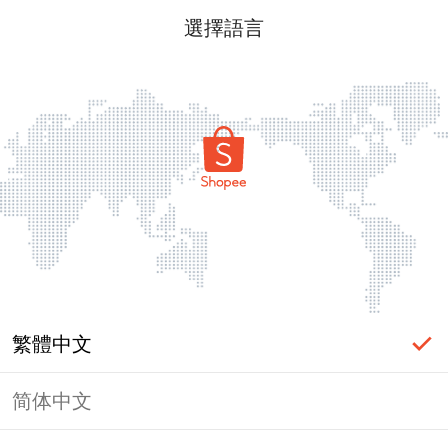
選擇語言
繁體中文
简体中文
頁面無法顯示