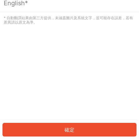
English*
發生錯誤！請登入並再試一次或回到主
頁。
* 自動翻譯結果由第三方提供，未涵蓋圖片及系統文字，並可能存在誤差，若有
差異請以原文為準。
登入
返回首頁
確定
ID: 355f6701cdd-85bb-4633-b2f2-266606527629