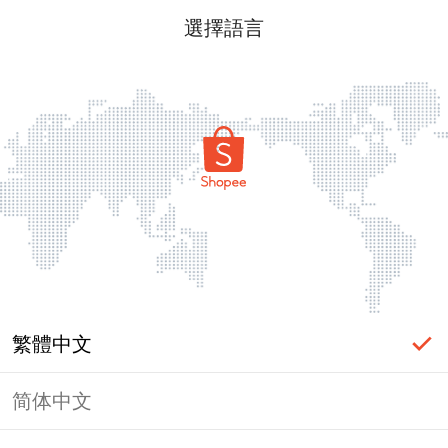
選擇語言
繁體中文
简体中文
頁面無法顯示