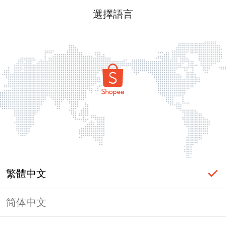
選擇語言
繁體中文
简体中文
頁面無法顯示