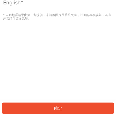
English*
發生錯誤！請登入並再試一次或回到主
頁。
* 自動翻譯結果由第三方提供，未涵蓋圖片及系統文字，並可能存在誤差，若有
差異請以原文為準。
登入
返回首頁
確定
ID: 7649b1b2bd4-8f45-4279-a0c8-00da9c9669dc