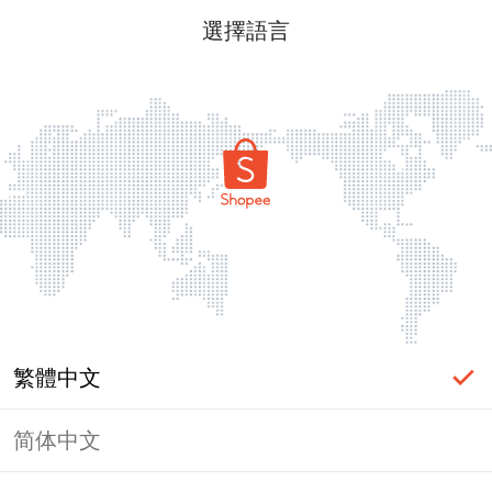
選擇語言
繁體中文
简体中文
頁面無法顯示