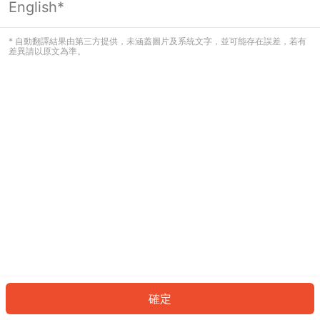
English*
發生錯誤！請登入並再試一次或回到主
頁。
* 自動翻譯結果由第三方提供，未涵蓋圖片及系統文字，並可能存在誤差，若有
差異請以原文為準。
登入
返回首頁
確定
ID: 29037f9fb99-fc17-44eb-afbe-91c8e2b5df7f