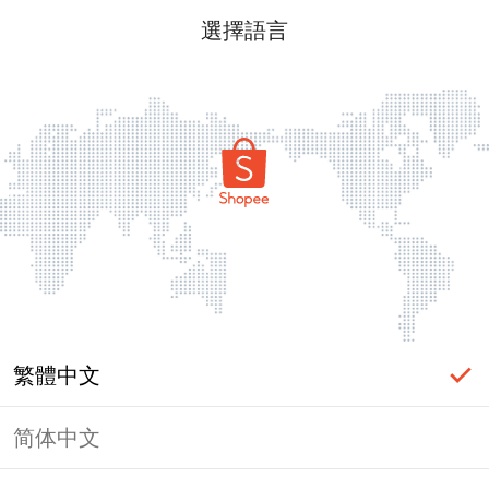
選擇語言
繁體中文
简体中文
頁面無法顯示