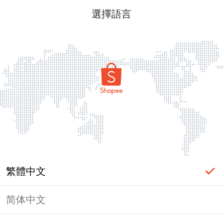
選擇語言
繁體中文
简体中文
頁面無法顯示