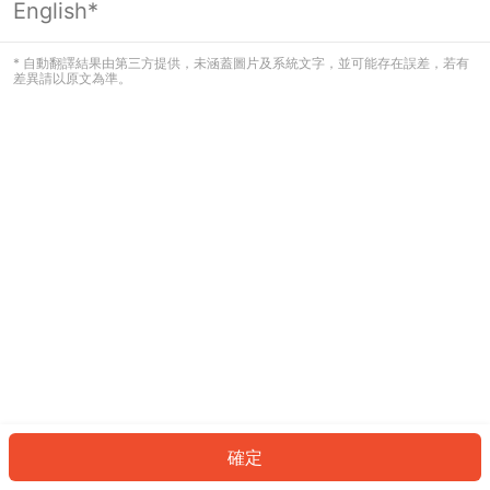
English*
發生錯誤！請登入並再試一次或回到主
頁。
* 自動翻譯結果由第三方提供，未涵蓋圖片及系統文字，並可能存在誤差，若有
差異請以原文為準。
登入
返回首頁
確定
ID: 3774bda1ea9-aeb7-4249-831a-4c7882dbe6d3