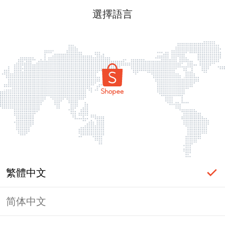
選擇語言
繁體中文
简体中文
頁面無法顯示