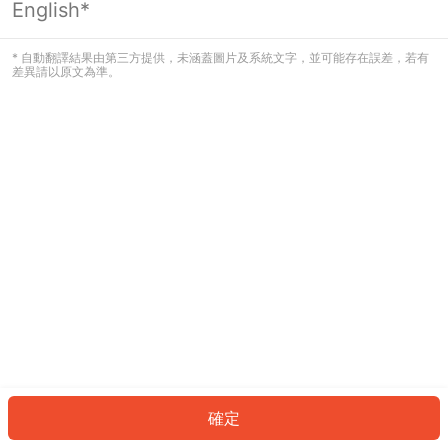
English*
發生錯誤！請登入並再試一次或回到主
頁。
* 自動翻譯結果由第三方提供，未涵蓋圖片及系統文字，並可能存在誤差，若有
差異請以原文為準。
登入
返回首頁
確定
ID: 1176f820012-a1fc-4eca-adde-f976ca3925dd