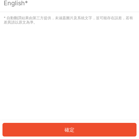
English*
發生錯誤！請登入並再試一次或回到主
頁。
* 自動翻譯結果由第三方提供，未涵蓋圖片及系統文字，並可能存在誤差，若有
差異請以原文為準。
登入
返回首頁
確定
ID: 636a1c158ff-93a6-46c5-a77f-c23f89801633