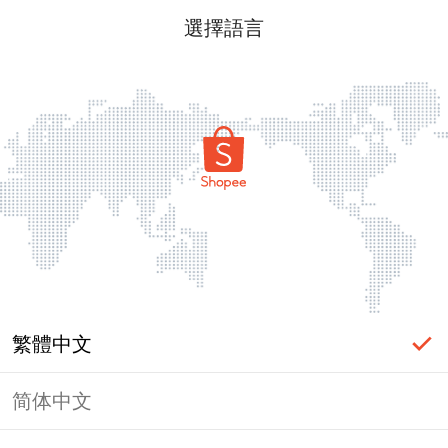
選擇語言
繁體中文
简体中文
頁面無法顯示